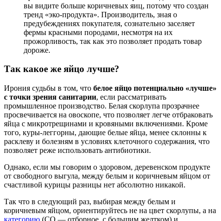
вы видите больше коричневых яиц, потому что создан
тренд «эко-продукта». Производитель, зная о
предубеждениях покупателя, сознательно заселяет
фермы красными породами, несмотря на их
прожорливость, так как это позволяет продать товар
дороже.
Так какое же яйцо лучше?
Ирония судьбы в том, что
белое яйцо потенциально «лучше»
с точки зрения санитарии
, если рассматривать
промышленное производство. Белая скорлупа прозрачнее
просвечивается на овоскопе, что позволяет легче отбраковать
яйца с микротрещинами и кровяными включениями. Кроме
того, куры-леггорны, дающие белые яйца, менее склонны к
расклеву и болезням в условиях клеточного содержания, что
позволяет реже использовать антибиотики.
Однако, если мы говорим о здоровом, деревенском продукте
от свободного выгула, между белым и коричневым яйцом от
счастливой курицы разницы нет абсолютно никакой.
Так что в следующий раз, выбирая между белым и
коричневым яйцом, ориентируйтесь не на цвет скорлупы, а на
категорию
(СО — отборное, с большим желтком) и