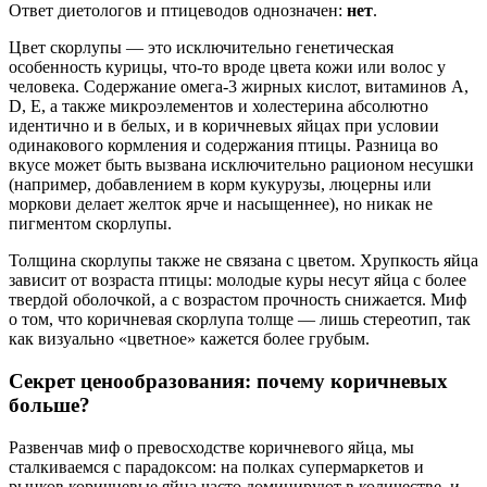
Ответ диетологов и птицеводов однозначен:
нет
.
Цвет скорлупы — это исключительно генетическая
особенность курицы, что-то вроде цвета кожи или волос у
человека. Содержание омега-3 жирных кислот, витаминов A,
D, E, а также микроэлементов и холестерина абсолютно
идентично и в белых, и в коричневых яйцах при условии
одинакового кормления и содержания птицы. Разница во
вкусе может быть вызвана исключительно рационом несушки
(например, добавлением в корм кукурузы, люцерны или
моркови делает желток ярче и насыщеннее), но никак не
пигментом скорлупы.
Толщина скорлупы также не связана с цветом. Хрупкость яйца
зависит от возраста птицы: молодые куры несут яйца с более
твердой оболочкой, а с возрастом прочность снижается. Миф
о том, что коричневая скорлупа толще — лишь стереотип, так
как визуально «цветное» кажется более грубым.
Секрет ценообразования: почему коричневых
больше?
Развенчав миф о превосходстве коричневого яйца, мы
сталкиваемся с парадоксом: на полках супермаркетов и
рынков коричневые яйца часто доминируют в количестве, и