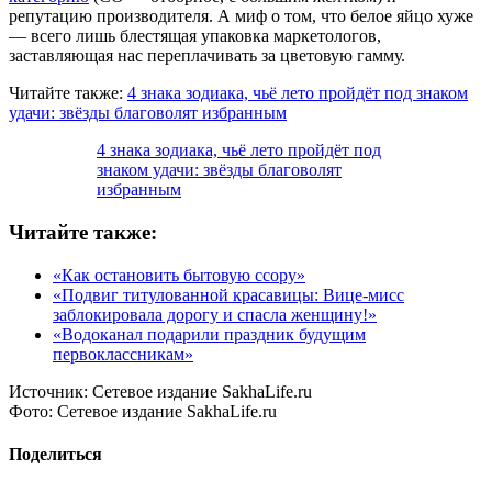
репутацию производителя. А миф о том, что белое яйцо хуже
— всего лишь блестящая упаковка маркетологов,
заставляющая нас переплачивать за цветовую гамму.
Читайте также:
4 знака зодиака, чьё лето пройдёт под знаком
удачи: звёзды благоволят избранным
4 знака зодиака, чьё лето пройдёт под
знаком удачи: звёзды благоволят
избранным
Читайте также:
«Как остановить бытовую ссору»
«Подвиг титулованной красавицы: Вице-мисс
заблокировала дорогу и спасла женщину!»
«Водоканал подарили праздник будущим
первоклассникам»
Источник:
Сетевое издание SakhaLife.ru
Фото:
Сетевое издание SakhaLife.ru
Поделиться