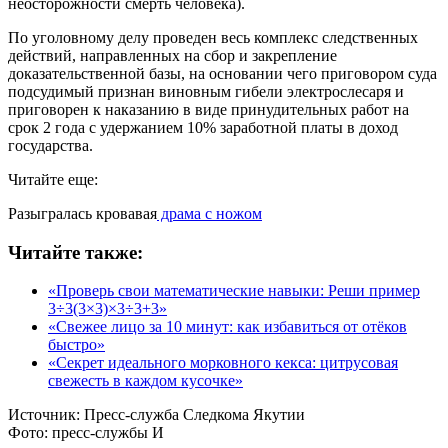
неосторожности смерть человека).
По уголовному делу проведен весь комплекс следственных
действий, направленных на сбор и закрепление
доказательственной базы, на основании чего приговором суда
подсудимый признан виновным гибели электрослесаря и
приговорен к наказанию в виде принудительных работ на
срок 2 года с удержанием 10% заработной платы в доход
государства.
Читайте еще:
Разыгралась кровавая
драма с ножом
Читайте также:
«Проверь свои математические навыки: Реши пример
3÷3(3×3)×3÷3+3»
«Свежее лицо за 10 минут: как избавиться от отёков
быстро»
«Секрет идеального морковного кекса: цитрусовая
свежесть в каждом кусочке»
Источник:
Пресс-служба Следкома Якутии
Фото:
пресс-службы И