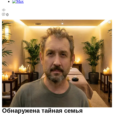
0
i
Обнаружена тайная семья