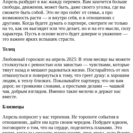
Апрель разбудит в вас жажду перемен. Вам захочется больше
свободы, движения, может быть, даже своего уголка, где вы
сможете быть собой. Это не про побег от семьи, а про
возможность расти — и внутри себя, и в отношениях с
другими. Когда будете думать о партнере, смотрите не только
на то, как он выглядит или что делает, но и на его мысли, силу
характера. Пусть в основе всего будет доверие и уважение —
это важнее ярких вспышек страсти.
Телец
Любовный гороскоп на апрель 2025: В этом месяце вы можете
столкнуться с ревностью или завистью — чувствами, которые
тянут назад и мешают радоваться жизни. Постарайтесь от них
отмахнуться и повернуться к тому, что греет душу: к хорошим
людям, к теплу близких. Показывайте партнеру, что он вам
дорог, не громкими словами, а простыми делами — чашкой
чая, добрым взглядом. Именно такие мелочи и держат нас
вместе.
Близнецы
Апрель попросит у вас терпения. Не торопите события в
отношениях, дайте им идти своим чередом. Побудьте вдвоем,
поговорите о том, что на сердце, поделитесь планами. Это
время, когда вы сможете лучше понять друг друга, если будете