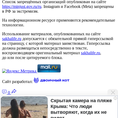
Список запрещённых организаций опубликован на сайте
https://minjust.gov.ru/ru
. Instagram и Facebook (Metа) запрещены
в РФ за экстремизм.
На информационном ресурсе применяются рекомендательные
технологии.
Использование материалов, опубликованных на сайте
sakhalife.ru
допускается с обязательной прямой гиперссылкой
на страницу, с которой материал заимствован. Гиперссылка
должна размещаться непосредственно в тексте,
воспроизводящем оригинальный материал
sakhalife.ru
,
до или после цитируемого блока.
Сайт разработал:
0
i
Скрытая камера на пляже
Крыма: Что люди
Главная — Новости Якутии и мира
вытворяют, когда их не
Лента новостей
видят...