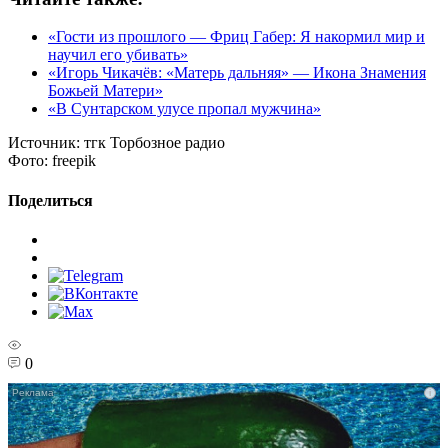
«Гости из прошлого — Фриц Габер: Я накормил мир и
научил его убивать»
«Игорь Чикачёв: «Матерь дальняя» — Икона Знамения
Божьей Матери»
«В Сунтарском улусе пропал мужчина»
Источник:
тгк Торбозное радио
Фото:
freepik
Поделиться
0
i