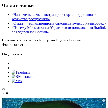
Читайте также:
«Назначены замминистра транспорта и дорожного
хозяйства республики»
«Отказ — единственному самовыдвиженцу на выборах»
«Почему Маск отказал Украине в использовании Starlink
для ударов по России»
Источник:
пресс-служба партии Единая Россия
Фото:
соцсети
Поделиться
0
i