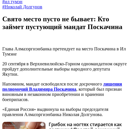
#ил тумэн
#Николай Долгунов
Свято место пусто не бывает: Кто
займет пустующий мандат Поскачина
Глава Алмазэргиэнбанка претендует на место Поскачина в Ил
Тумэне
20 сентября в Верхневилюйско-Горном одномандатном округе
пройдут дополнительные выборы народного депутата
Якутии.
Напомним, мандат освободился после досрочного
лишения
полномочий Владимира Поскачина
, который был признан
виновным в незаконном приобретении и хранении
боеприпасов.
«Единая Россия» выдвинула на выборы председателя
правления Алмазэргиэнбанка Николая Долгунова.
Грибок на ногтях стирается как
i