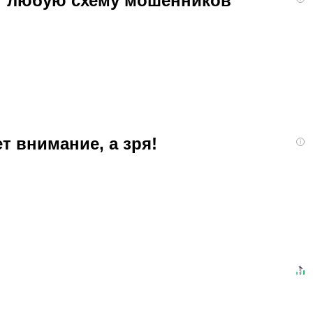
ют любую схему мошенников
т внимание, а зря!
i