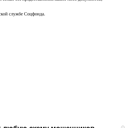
ской службе Соцфонда.
i