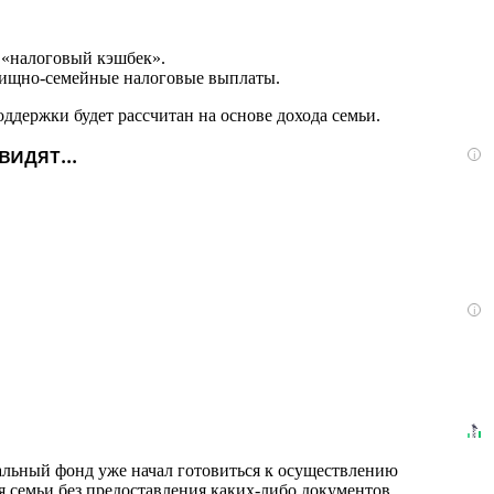
 «налоговый кэшбек».
илищно-семейные налоговые выплаты.
оддержки будет рассчитан на основе дохода семьи.
идят...
i
i
альный фонд уже начал готовиться к осуществлению
я семьи без предоставления каких-либо документов,