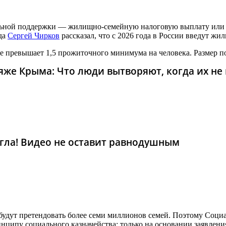
альной поддержки — жилищно-семейную налоговую выплату или
да
Сергей Чирков
рассказал, что с 2026 года в России введут ж
 не превышает 1,5 прожиточного минимума на человека. Размер п
же Крыма: Что люди вытворяют, когда их не в
гла! Видео не оставит равнодушным
будут претендовать более семи миллионов семей. Поэтому Соци
инципу социального казначейства: только на основании заявлени