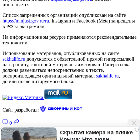
пополняется.
Список запрещённых организаций опубликован на сайте
https://minjust.gov.ru/ru
. Instagram и Facebook (Metа) запрещены
в РФ за экстремизм.
На информационном ресурсе применяются рекомендательные
технологии.
Использование материалов, опубликованных на сайте
sakhalife.ru
допускается с обязательной прямой гиперссылкой
на страницу, с которой материал заимствован. Гиперссылка
должна размещаться непосредственно в тексте,
воспроизводящем оригинальный материал
sakhalife.ru
,
до или после цитируемого блока.
Сайт разработал:
0
i
Скрытая камера на пляже
Крыма: Что люди