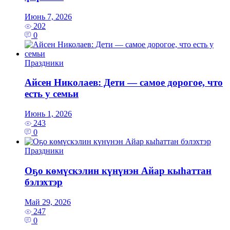
Июнь 7, 2026
202
0
Праздники
Айсен Николаев: Дети — самое дорогое, что
есть у семьи
Июнь 1, 2026
243
0
Праздники
Оҕо көмүскэлин күнүнэн Айар кыһаттан
бэлэхтэр
Май 29, 2026
247
0