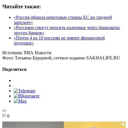
Читайте также:
«Россия обошла некоторые страны ЕС по средней
зарплате»
«Россияне смогут вносить наличные через банкоматы
других банков»
«Почти 4 из 10 россиян не имеют финансовой
подушки»
Источник:
РИА Новости
Фото:
Татьяны Бурцевой, сетевое издание SAKHALIFE.RU
Поделиться
0
i