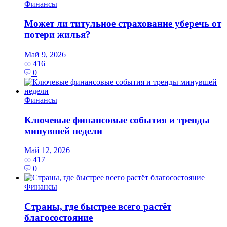
Финансы
Может ли титульное страхование уберечь от
потери жилья?
Май 9, 2026
416
0
Финансы
Ключевые финансовые события и тренды
минувшей недели
Май 12, 2026
417
0
Финансы
Страны, где быстрее всего растёт
благосостояние