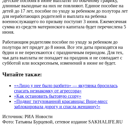
Детские пособия в июне выплатят по обычному графику,
длинные выходные на них не повлияют. Единое пособие на
детей до 17 лет, пособие по уходу за ребенком до полутора лет
для неработающих родителей и выплата на ребенка
военнослужащего по призыву поступят 3 июня. Ежемесячная
сумма из средств материнского капитала будет перечислена 5
июня.
Работающим родителям пособие по уходу за ребенком до
полутора лет придет до 8 июня. Все эти даты приходятся на
будни и не пересекаются с праздничным периодом. Для тех,
чья дата выплаты не попадает на праздник и не совпадает с
субботой или воскресеньем, изменений в июне не будет.
Читайте также:
««Лицо у нее было разбито» — якутянка бросилась
спасать незнакомку от агрессора»
«Как остановить бытовую ссору»
«Подвиг титулованной красавицы: Вице-мисс
заблокировала дорогу и спасла женщину!»
Источник:
РИА Новости
Фото:
Татьяны Бурцевой, сетевое издание SAKHALIFE.RU