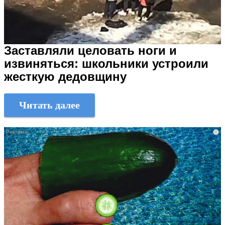
Заставляли целовать ноги и
извиняться: школьники устроили
жесткую дедовщину
Читать далее
i