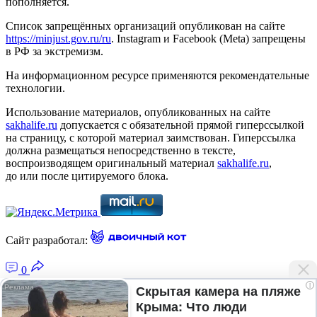
пополняется.
Список запрещённых организаций опубликован на сайте
https://minjust.gov.ru/ru
. Instagram и Facebook (Metа) запрещены
в РФ за экстремизм.
На информационном ресурсе применяются рекомендательные
технологии.
Использование материалов, опубликованных на сайте
sakhalife.ru
допускается с обязательной прямой гиперссылкой
на страницу, с которой материал заимствован. Гиперссылка
должна размещаться непосредственно в тексте,
воспроизводящем оригинальный материал
sakhalife.ru
,
до или после цитируемого блока.
Сайт разработал:
0
i
Скрытая камера на пляже
Крыма: Что люди
Главная — Новости Якутии и мира