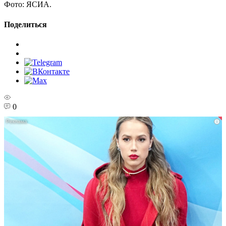
Фото:
ЯСИА.
Поделиться
0
i