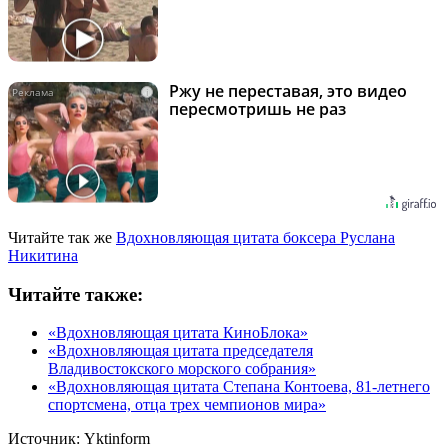
Ржу не переставая, это видео
i
пересмотришь не раз
Читайте так же
Вдохновляющая цитата боксера Руслана
Никитина
Читайте также:
«Вдохновляющая цитата КиноБлока»
«Вдохновляющая цитата председателя
Владивостокского морского собрания»
«Вдохновляющая цитата Степана Контоева, 81-летнего
спортсмена, отца трех чемпионов мира»
Источник:
Yktinform