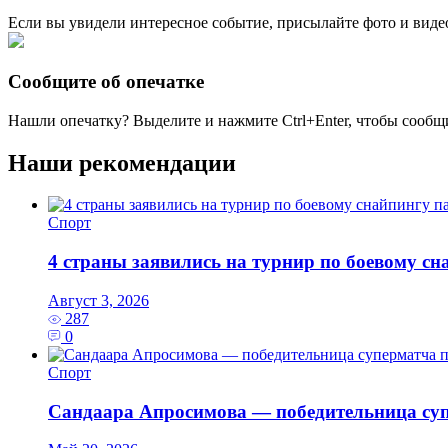
Если вы увидели интересное событие, присылайте фото и виде
Сообщите об опечатке
Нашли опечатку? Выделите и нажмите
Ctrl+Enter
, чтобы сообщ
Наши рекомендации
Спорт
4 страны заявились на турнир по боевому с
Август 3, 2026
287
0
Спорт
Сандаара Апросимова — победительница су