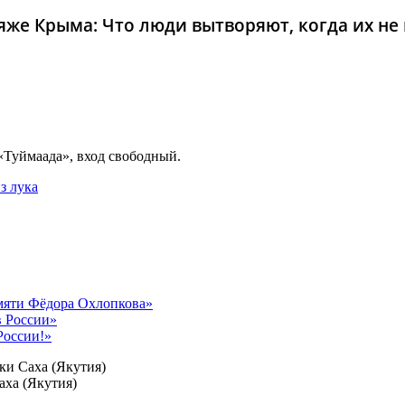
же Крыма: Что люди вытворяют, когда их не в
 «Туймаада», вход свободный.
з лука
амяти Фёдора Охлопкова»
в России»
России!»
ки Саха (Якутия)
аха (Якутия)