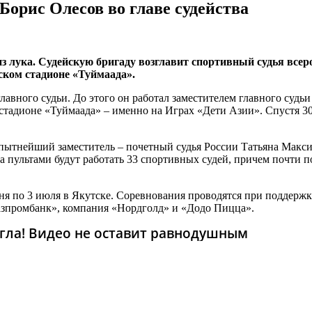
Борис Олесов во главе судейства
з лука. Судейскую бригаду возглавит спортивный судья всер
ском стадионе «Туймаада».
авного судьи. До этого он работал заместителем главного судь
а стадионе «Туймаада» – именно на Играх «Дети Азии». Спустя 30
пытнейший заместитель – почетный судья России Татьяна Макси
а пультами будут работать 33 спортивных судей, причем почти п
июня по 3 июля в Якутске. Соревнования проводятся при подде
зпромбанк», компания «Нордголд» и «Додо Пицца».
гла! Видео не оставит равнодушным