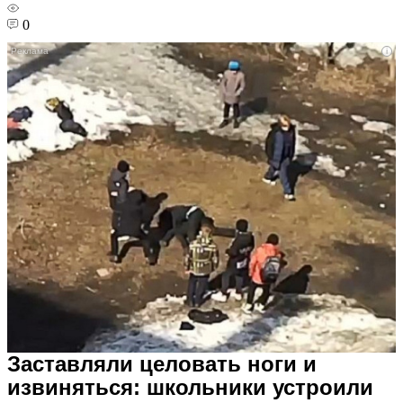
0
i
Заставляли целовать ноги и
извиняться: школьники устроили