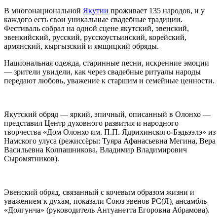
В многонациональной
Якутии
проживает 135 народов, и у
каждого есть свои уникальные свадебные традиции.
Фестиваль собрал на одной сцене якутский, эвенский,
эвенкийский, русский, русскоустьинский, корейский,
армянский, кыргызский и ямщицкий обряды.
Национальная одежда, старинные песни, искренние эмоции
— зрители увидели, как через свадебные ритуалы народы
передают любовь, уважение к старшим и семейные ценности.
Якутский обряд — яркий, эпичный, описанный в Олонхо —
представил Центр духовного развития и народного
творчества «Дом Олонхо им. П.П. Ядрихинского-Бэдьээлэ» из
Намского улуса (режиссёры: Туяра Афанасьевна Мегина, Вера
Васильевна Колпашникова, Владимир Владимирович
Сыромятников).
Эвенский обряд, связанный с кочевым образом жизни и
уважением к духам, показали Союз эвенов РС(Я), ансамбль
«Долгунча» (руководитель Антуанетта Егоровна Абрамова).