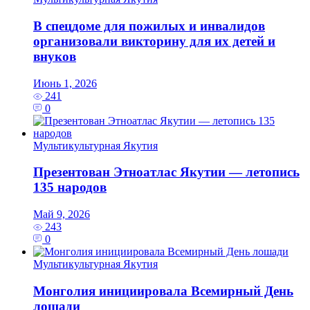
В спецдоме для пожилых и инвалидов
организовали викторину для их детей и
внуков
Июнь 1, 2026
241
0
Мультикультурная Якутия
Презентован Этноатлас Якутии — летопись
135 народов
Май 9, 2026
243
0
Мультикультурная Якутия
Монголия инициировала Всемирный День
лошади