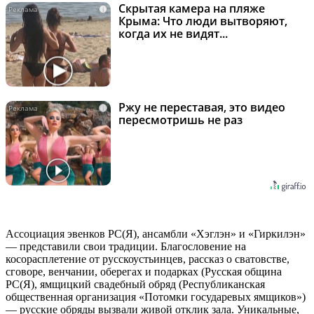
Скрытая камера на пляже
i
Крыма: Что люди вытворяют,
когда их не видят...
Ржу не переставая, это видео
i
пересмотришь не раз
Ассоциация эвенков РС(Я), ансамбли «Хэглэн» и «Гиркилэн»
— представили свои традиции. Благословение на
косорасплетение от русскоустьинцев, рассказ о сватовстве,
сговоре, венчании, оберегах и подарках (Русская община
РС(Я), ямщицкий свадебный обряд (Республиканская
общественная организация «Потомки государевых ямщиков»)
— русские обряды вызвали живой отклик зала. Уникальные,