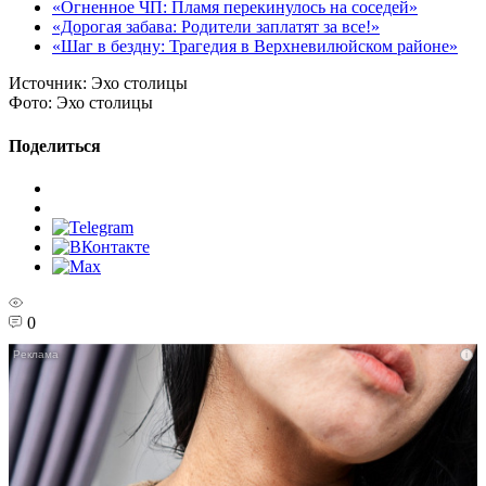
«Огненное ЧП: Пламя перекинулось на соседей»
«Дорогая забава: Родители заплатят за все!»
«Шаг в бездну: Трагедия в Верхневилюйском районе»
Источник:
Эхо столицы
Фото:
Эхо столицы
Поделиться
0
i