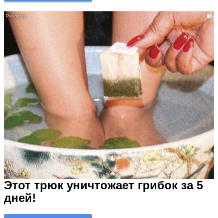
i
Этот трюк уничтожает грибок за 5
дней!