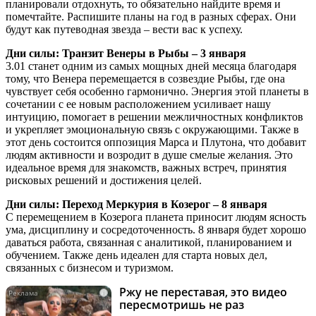
планировали отдохнуть, то обязательно найдите время и
помечтайте. Распишите планы на год в разных сферах. Они
будут как путеводная звезда – вести вас к успеху.
Дни силы: Транзит Венеры в Рыбы – 3 января
3.01 станет одним из самых мощных дней месяца благодаря
тому, что Венера перемещается в созвездие Рыбы, где она
чувствует себя особенно гармонично. Энергия этой планеты в
сочетании с ее новым расположением усиливает нашу
интуицию, помогает в решении межличностных конфликтов
и укрепляет эмоциональную связь с окружающими. Также в
этот день состоится оппозиция Марса и Плутона, что добавит
людям активности и возродит в душе смелые желания. Это
идеальное время для знакомств, важных встреч, принятия
рисковых решений и достижения целей.
Дни силы: Переход Меркурия в Козерог – 8 января
С перемещением в Козерога планета приносит людям ясность
ума, дисциплину и сосредоточенность. 8 января будет хорошо
даваться работа, связанная с аналитикой, планированием и
обучением. Также день идеален для старта новых дел,
связанных с бизнесом и туризмом.
Ржу не переставая, это видео
i
пересмотришь не раз