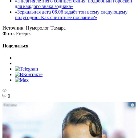
«Энергия летнего солнцестояния: подробный гороскоп
для каждого знака зодиака»
«Зеркальная дата 06.06 задаёт тон всему следующему
полугодию. Как считать её послания?»
Источник:
Нумеролог Тамара
Фото:
Freepik
Поделиться
0
i