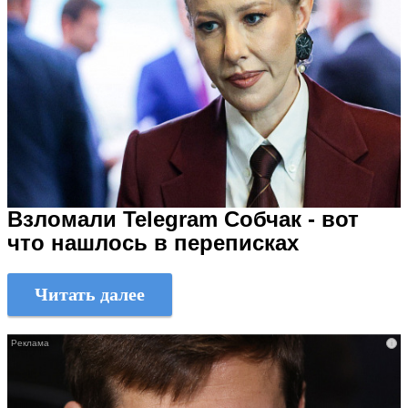
Взломали Telegram Собчак - вот
что нашлось в переписках
Читать далее
i