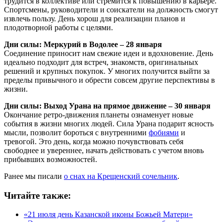
трудится в коллективе или стремится к повышению в карьере.
Спортсмены, руководители и соискатели на должность смогут
извлечь пользу. День хорош для реализации планов и
плодотворной работы с целями.
Дни силы: Меркурий в Водолее – 28 января
Соединение приносит нам свежие идеи и вдохновение. День
идеально подходит для встреч, знакомств, оригинальных
решений и крупных покупок. У многих получится выйти за
пределы привычного и обрести совсем другие перспективы в
жизни.
Дни силы: Выход Урана на прямое движение – 30 января
Окончание ретро-движения планеты ознаменует новые
события в жизни многих людей. Сила Урана подарит ясность
мысли, позволит бороться с внутренними
фобиями
и
тревогой. Это день, когда можно почувствовать себя
свободнее и увереннее, начать действовать с учетом вновь
прибывших возможностей.
Ранее мы писали
о снах на Крещенский сочельник
.
Читайте также:
«21 июля день Казанской иконы Божьей Матери»