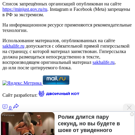
Список запрещённых организаций опубликован на сайте
https://minjust.gov.ru/ru
. Instagram и Facebook (Metа) запрещены
в РФ за экстремизм.
На информационном ресурсе применяются рекомендательные
технологии.
Использование материалов, опубликованных на сайте
sakhalife.ru
допускается с обязательной прямой гиперссылкой
на страницу, с которой материал заимствован. Гиперссылка
должна размещаться непосредственно в тексте,
воспроизводящем оригинальный материал
sakhalife.ru
,
до или после цитируемого блока.
Сайт разработал:
0
i
Ролик длится пару
секунд, но вы будете в
Главная — Новости Якутии и мира
шоке от увиденного
Лента новостей