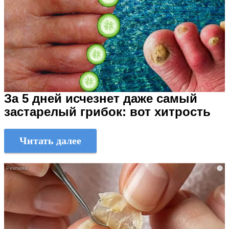
За 5 дней исчезнет даже самый
застарелый грибок: вот хитрость
Читать далее
i