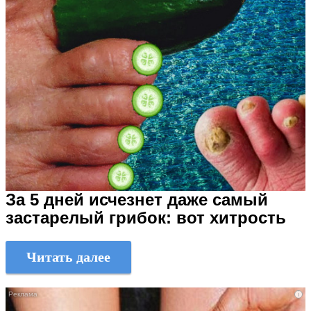
За 5 дней исчезнет даже самый
застарелый грибок: вот хитрость
Читать далее
i