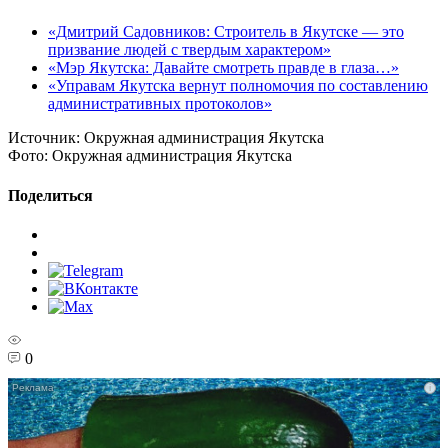
«Дмитрий Садовников: Строитель в Якутске — это
призвание людей с твердым характером»
«Мэр Якутска: Давайте смотреть правде в глаза…»
«Управам Якутска вернут полномочия по составлению
административных протоколов»
Источник:
Окружная администрация Якутска
Фото:
Окружная администрация Якутска
Поделиться
0
i