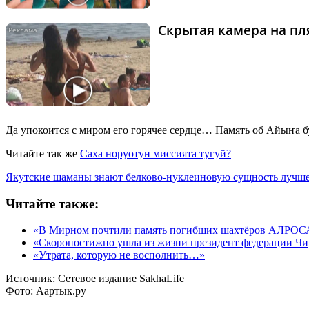
Скрытая камера на пля
Да упокоится с миром его горячее сердце… Память об Айыҥа бу
Читайте так же
Саха норуотун миссията тугуй?
Якутские шаманы знают белково-нуклеиновую сущность лучше
Читайте также:
«В Мирном почтили память погибших шахтёров АЛРОС
«Скоропостижно ушла из жизни президент федерации Чи
«Утрата, которую не восполнить…»
Источник:
Сетевое издание SakhaLife
Фото:
Аартык.ру