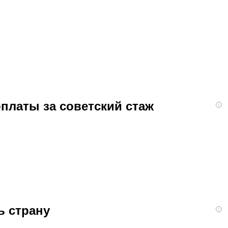
оплаты за советский стаж
i
ь страну
i