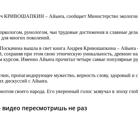
вич КРИВОШАПКИН – Айыҥа, сообщает Министерство экологии, 
кологом, рунологом, чьи трудовые достижения и славные дела 
 для многих поколений.
Поскачина вышла в свет книга Андрея Кривошапкина – Айыҥа «Ев
ей, сохраняя при этом свою этническую уникальность, древние 
им курсом. Именно Айыҥа прочитал четыре самые популярные ру
жчин, пропагандирующее мужество, верность слову, здоровый и
их дискуссий с Айыҥа.
м своего народа. Его уверенный голос зазвучал в эпоху глоба
то видео пересмотришь не раз