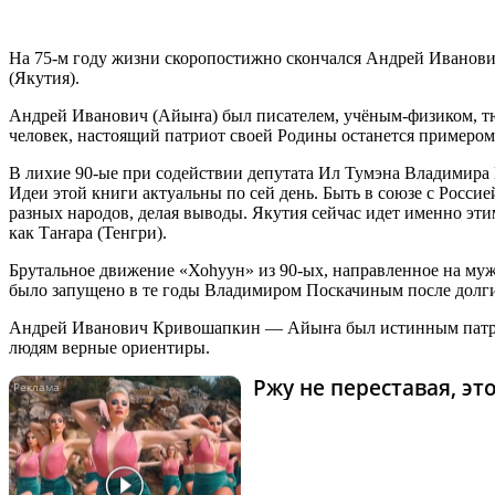
На 75-м году жизни скоропостижно скончался Андрей Ивано
(Якутия).
Андрей Иванович (Айыҥа) был писателем, учёным-физиком, тюр
человек, настоящий патриот своей Родины останется примером
В лихие 90-ые при содействии депутата Ил Тумэна Владимира 
Идеи этой книги актуальны по сей день. Быть в союзе с Росси
разных народов, делая выводы. Якутия сейчас идет именно эт
как Таҥара (Тенгри).
Брутальное движение «Хоhуун» из 90-ых, направленное на му
было запущено в те годы Владимиром Поскачиным после долг
Андрей Иванович Кривошапкин — Айыҥа был истинным патриото
людям верные ориентиры.
Ржу не переставая, э