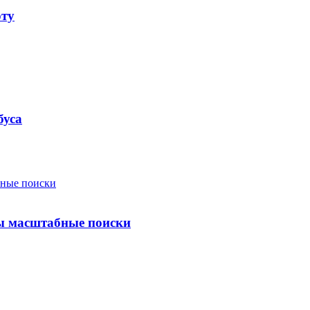
рту
буса
ты масштабные поиски