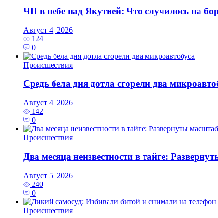
ЧП в небе над Якутией: Что случилось на бо
Август 4, 2026
124
0
Происшествия
Средь бела дня дотла сгорели два микроавто
Август 4, 2026
142
0
Происшествия
Два месяца неизвестности в тайге: Разверну
Август 5, 2026
240
0
Происшествия