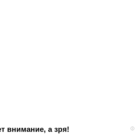
т внимание, а зря!
i