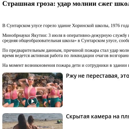
Страшная гроза: удар молнии сжег шко
В Сунтарском улусе горело здание Хоринской школы, 1976 год
Минобрнауки Якутии: 3 июля в оперативно-дежурную службу 
средняя общеобразовательная школа» в Сунтарском улусе, сооб
По предварительным данным, причиной пожара стал удар молн
время ведется активная работа по ликвидации очагов возгорани
На момент возникновения пожара дети и сотрудники в здании 
Ржу не переставая, э
Скрытая камера на пля