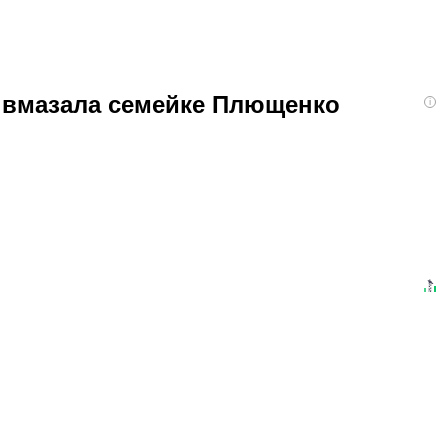
я вмазала семейке Плющенко
i