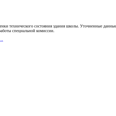
ценки технического состояния здания школы. Уточненные данны
работы специальной комиссии.
в…