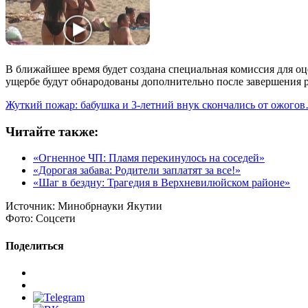
В ближайшее время будет создана специальная комиссия для о
ущербе будут обнародованы дополнительно после завершения 
Жуткий пожар: бабушка и 3-летний внук скончались от ожого
Читайте также:
«Огненное ЧП: Пламя перекинулось на соседей»
«Дорогая забава: Родители заплатят за все!»
«Шаг в бездну: Трагедия в Верхневилюйском районе»
Источник:
Минобрнауки Якутии
Фото:
Соцсети
Поделиться