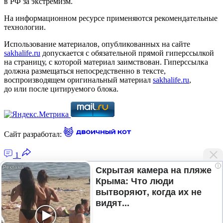
в РФ за экстремизм.
На информационном ресурсе применяются рекомендательные
технологии.
Использование материалов, опубликованных на сайте
sakhalife.ru
допускается с обязательной прямой гиперссылкой
на страницу, с которой материал заимствован. Гиперссылка
должна размещаться непосредственно в тексте,
воспроизводящем оригинальный материал
sakhalife.ru
,
до или после цитируемого блока.
Сайт разработал:
1
i
Скрытая камера на пляже
Крыма: Что люди
Главная — Новости Якутии и мира
вытворяют, когда их не
Лента новостей
видят...
Рубрики
Подписка