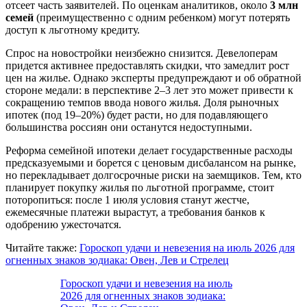
отсеет часть заявителей. По оценкам аналитиков, около
3 млн
семей
(преимущественно с одним ребенком) могут потерять
доступ к льготному кредиту.
Спрос на новостройки неизбежно снизится. Девелоперам
придется активнее предоставлять скидки, что замедлит рост
цен на жилье. Однако эксперты предупреждают и об обратной
стороне медали: в перспективе 2–3 лет это может привести к
сокращению темпов ввода нового жилья. Доля рыночных
ипотек (под 19–20%) будет расти, но для подавляющего
большинства россиян они останутся недоступными.
Реформа семейной ипотеки делает государственные расходы
предсказуемыми и борется с ценовым дисбалансом на рынке,
но перекладывает долгосрочные риски на заемщиков. Тем, кто
планирует покупку жилья по льготной программе, стоит
поторопиться: после 1 июля условия станут жестче,
ежемесячные платежи вырастут, а требования банков к
одобрению ужесточатся.
Читайте также:
Гороскоп удачи и невезения на июль 2026 для
огненных знаков зодиака: Овен, Лев и Стрелец
Гороскоп удачи и невезения на июль
2026 для огненных знаков зодиака: