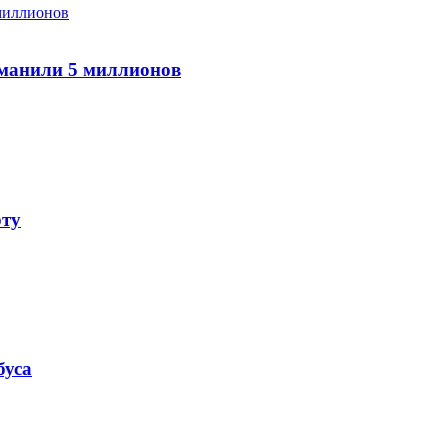
ыманили 5 миллионов
рту
буса