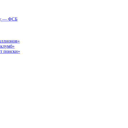
ну — ФСБ
иллионов»
 клумб»
ут поиски»