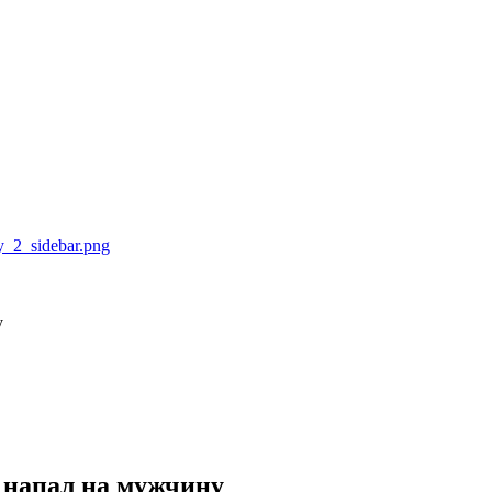
у
к напал на мужчину