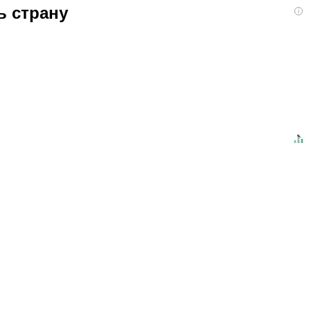
ь страну
i