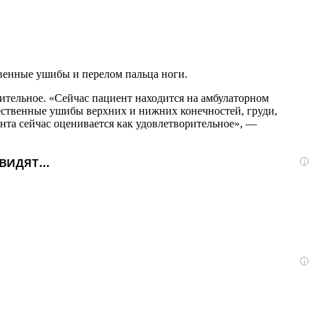
венные ушибы и перелом пальца ноги.
ительное. «Сейчас пациент находится на амбулаторном
ественные ушибы верхних и нижних конечностей, груди,
нта сейчас оценивается как удовлетворительное», —
идят...
i
i