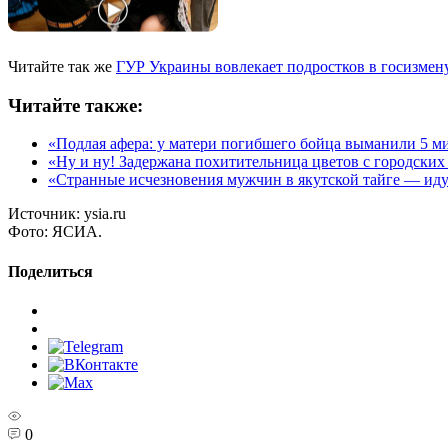
Читайте так же
ГУР Украины вовлекает подростков в госизме
Читайте также:
«Подлая афера: у матери погибшего бойца выманили 5 м
«Ну и ну! Задержана похитительница цветов с городских
«Странные исчезновения мужчин в якутской тайге — ид
Источник:
ysia.ru
Фото:
ЯСИА.
Поделиться
0