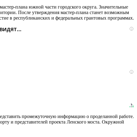
 мастер-плана южной части городского округа. Значительные
рритории. После утверждения мастер-плана станет возможным
частие в республиканских и федеральных грантовых программах.
идят...
i
i
представить промежуточную информацию о проделанной работе.
орту и представителей проекта Ленского моста. Окружной