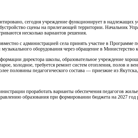
нтировано, сегодня учреждение функционирует в надлежащих ус
бустройство сцены на прилегающей территории. Начальник Упра
триваются несколько вариантов решения.
совместно с администрацией села принять участие в Программе
и музыкального оборудования через обращение в Министерство к
нформации директора школы, образовательное учреждение хорошо
рое, холодное, требуется ремонт систем отопления, полов и ве
лее половины педагогического состава — приезжие из Якутска, 
нистрации проработать варианты обеспечения педагогов жильем
равлению образования при формировании бюджета на 2027 год р