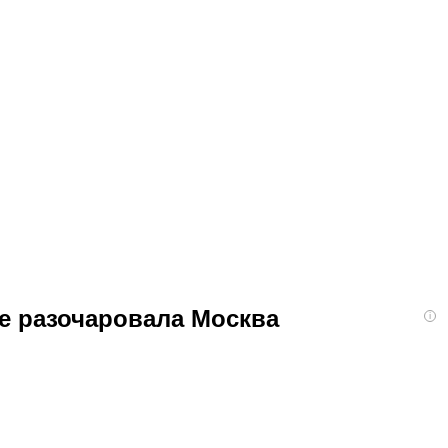
ее разочаровала Москва
i