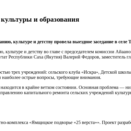
 культуры и образования
ию, культуре и детству провела выездное заседание в селе 
, культуре и детству во главе с председателем комиссии Айаан
утат Республики Саха (Якутия) Валерий Федоров, заместитель г
ностью трех учреждений: сельского клуба «Искра», Детской шк
и наиболее острые вопросы, требующие внимания.
и находится в крайне ветхом состоянии. Основная проблема — н
аправлению капитального ремонта сельских учреждений культурн
тно-комплекса «Ямщицкое подворье «25 верста»». Проект разрабо