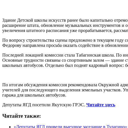
Здание Детской школы искусств ранее было капитально отремо
расширение штата, обновление музыкальных инструментов и о
увеличения штатного расписания уже прорабатывается, рассма
По вопросу строительства сцены предложено в текущем году 
Федорову направлена просьба оказать содействие в обновлени
Последней локацией комиссии стала Табагинская школа. По и
Основные трудности связаны со спортивным залом — здание ста
школьных автобусов. Отдельно был поднят кадровый вопрос: бо
По итогам обсуждения комиссия рекомендовала Окружной адми
учителей для последующего выделения земельных участков. Уп
гаража для школьных автобусов.
Депутаты ЯГД посетили Якутскую ГРЭС.
Читайте здесь
Читайте также:
«Депутаты ЯГД провели выездное заседание в Тулагино»