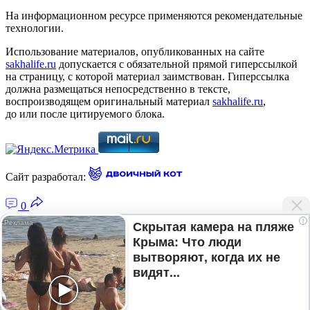
На информационном ресурсе применяются рекомендательные
технологии.
Использование материалов, опубликованных на сайте
sakhalife.ru
допускается с обязательной прямой гиперссылкой
на страницу, с которой материал заимствован. Гиперссылка
должна размещаться непосредственно в тексте,
воспроизводящем оригинальный материал
sakhalife.ru
,
до или после цитируемого блока.
Сайт разработал:
0
i
Скрытая камера на пляже
Крыма: Что люди
Главная — Новости Якутии и мира
вытворяют, когда их не
Лента новостей
видят...
Рубрики
Подписка