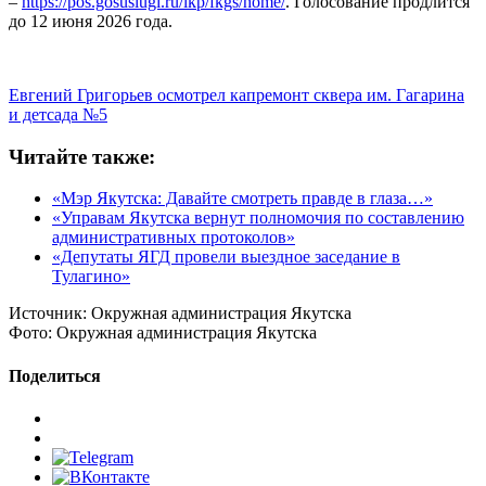
–
https://pos.gosuslugi.ru/lkp/fkgs/home/
. Голосование продлится
до 12 июня 2026 года.
Евгений Григорьев осмотрел капремонт сквера им. Гагарина
и детсада №5
Читайте также:
«Мэр Якутска: Давайте смотреть правде в глаза…»
«Управам Якутска вернут полномочия по составлению
административных протоколов»
«Депутаты ЯГД провели выездное заседание в
Тулагино»
Источник:
Окружная администрация Якутска
Фото:
Окружная администрация Якутска
Поделиться