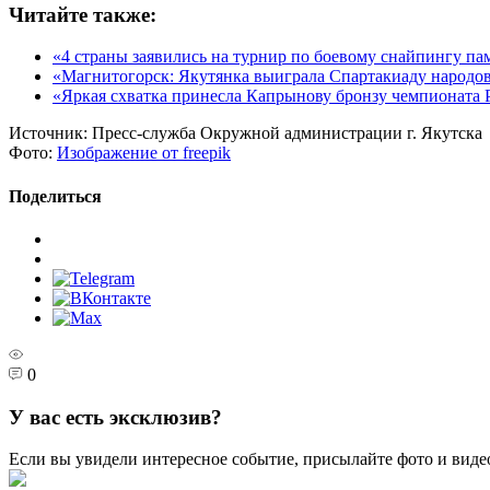
Читайте также:
«4 страны заявились на турнир по боевому снайпингу п
«Магнитогорск: Якутянка выиграла Спартакиаду народо
«Яркая схватка принесла Капрынову бронзу чемпионата 
Источник:
Пресс-служба Окружной администрации г. Якутска
Фото:
Изображение от freepik
Поделиться
0
У вас есть эксклюзив?
Если вы увидели интересное событие, присылайте фото и виде