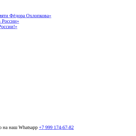
амяти Фёдора Охлопкова»
в России»
России!»
о на наш Whatsapp
+7 999 174-67-82