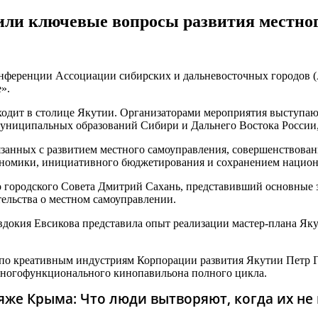
или ключевые вопросы развития местно
онференции Ассоциации сибирских и дальневосточных городов
».
одит в столице Якутии. Организаторами мероприятия выступают
муниципальных образований Сибири и Дальнего Востока России,
язанных с развитием местного самоуправления, совершенствова
кономики, инициативного бюджетирования и сохранением нацио
о городского Совета Дмитрий Сахань, представивший основные
тельства о местном самоуправлении.
окия Евсикова представила опыт реализации мастер-плана Якутс
 по креативным индустриям Корпорации развития Якутии Петр Г
многофункционального кинопавильона полного цикла.
же Крыма: Что люди вытворяют, когда их не в