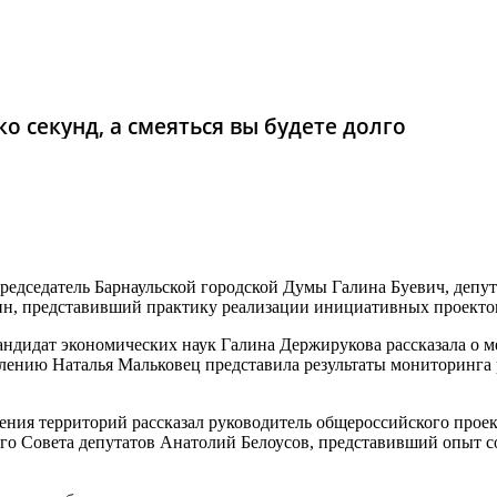
о секунд, а смеяться вы будете долго
едседатель Барнаульской городской Думы Галина Буевич, депут
кин, представивший практику реализации инициативных проекто
андидат экономических наук Галина Держирукова рассказала о
лению Наталья Мальковец представила результаты мониторинга
ения территорий рассказал руководитель общероссийского прое
кого Совета депутатов Анатолий Белоусов, представивший опыт 