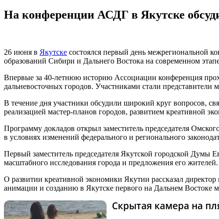
На конференции АСДГ в Якутске обсуд
26 июня в
Якутске
состоялся первый день межрегиональной к
образований Сибири и Дальнего Востока на современном этапе
Впервые за 40-летнюю историю Ассоциации конференция прох
дальневосточных городов. Участниками стали представители 
В течение дня участники обсудили широкий круг вопросов, св
реализацией мастер-планов городов, развитием креативной э
Программу докладов открыл заместитель председателя Омског
в условиях изменений федерального и регионального законода
Первый заместитель председателя Якутской городской Думы Евд
масштабного исследования города и предложения его жителей.
О развитии креативной экономики Якутии рассказал директор
анимации и созданию в Якутске первого на Дальнем Востоке 
Скрытая камера на пля