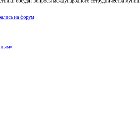
астники обсудят вопросы международного сотрудничества муни
рались на форум
енным»