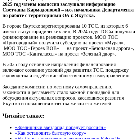
2025 год члены комиссии заслушали информацию
Светланы Кармадоновой – и.о. начальника Департамента
по работе с территориями ОА г. Якутска.
В городе Якутске зарегистрированы 10 ТОС, из которых 6
имеют статус юридических лиц. В 2024 году ТОСы получили
финансирование на реализацию проектов. МОО ТОС
«Пригородный» получила субсидию на проект «Мурал»,
МОО ТОС «Героев ВОВ» — на проект «Безопасная дорога»,
МОО ТОС «Кангалассы» на проект «Зеленый двор».
В 2025 году основные направления финансирования
включают создание условий для развития ТОС, поддержку
садоводства и содействие общественному самоуправлению.
Заседание комиссии по местному самоуправлению,
законности и регламенту стало важной площадкой для
обсуждения актуальных вопросов, касающихся развития
Якутска и повышения качества жизни его жителей.
Читайте также:
«Зрелищный звездопад порадует россиян»
«Как остановить бытовую ссору»
«На Луне запечатлено падение ступени Falcon 9»