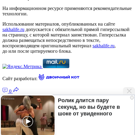
На информационном ресурсе применяются рекомендательные
технологии.
Использование материалов, опубликованных на сайте
sakhalife.ru
допускается с обязательной прямой гиперссылкой
на страницу, с которой материал заимствован. Гиперссылка
должна размещаться непосредственно в тексте,
воспроизводящем оригинальный материал
sakhalife.ru
,
до или после цитируемого блока.
Сайт разработал:
0
i
Ролик длится пару
секунд, но вы будете в
Главная — Новости Якутии и мира
шоке от увиденного
Лента новостей
Рубрики
Подписка