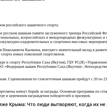
тром российского шашечного спорта.
 и русским шашкам памяти заслуженного тренера Российской Фе
иональных, всероссийских и международных физкультурных и 
физкультурно-оздоровительных и спортивно-массовых мероприят
ая Николаевича Кычкина, внесшего значительный вклад в разви
 спорта новых поколений спортсменов.
ре и спорту Республики Саха (Якутия), ГБУ РС(Я) «Управление
 ОО «Федерация шашек Республики Саха (Якутия)». Непосредств
кам. Соревнования по стоклеточным шашкам пройдут с 20 по 2
ортсмены начнут борьбу за награды. Основная программа по ст
гре и церемония награждения победителей и призеров.
же Крыма: Что люди вытворяют, когда их не в