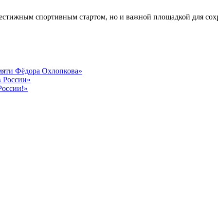
рестижным спортивным стартом, но и важной площадкой для со
амяти Фёдора Охлопкова»
в России»
России!»