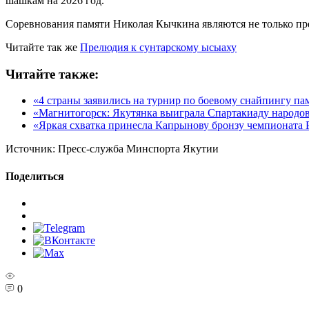
шашкам на 2026 год.
Соревнования памяти Николая Кычкина являются не только п
Читайте так же
Прелюдия к сунтарскому ысыаху
Читайте также:
«4 страны заявились на турнир по боевому снайпингу п
«Магнитогорск: Якутянка выиграла Спартакиаду народо
«Яркая схватка принесла Капрынову бронзу чемпионата 
Источник:
Пресс-служба Минспорта Якутии
Поделиться
0