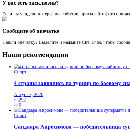
У вас есть эксклюзив?
Если вы увидели интересное событие, присылайте фото и виде
Сообщите об опечатке
Нашли опечатку? Выделите и нажмите
Ctrl+Enter
, чтобы сообщ
Наши рекомендации
Спорт
4 страны заявились на турнир по боевому с
Август 3, 2026
292
0
Спорт
Сандаара Апросимова — победительница су