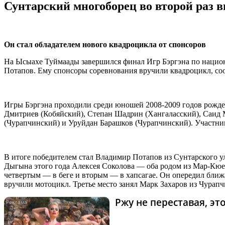
Сунтарский многоборец во второй раз 
Он стал обладателем нового квадроцикла от спонсоров
На Ысыахе Туймаады завершился финал Игр Бэргэна по национ
Потапов. Ему спонсоры соревнования вручили квадроцикл, с
Игры Бэргэна проходили среди юношей 2008-2009 годов рожде
Дмитриев (Кобяйский), Степан Шадрин (Хангаласский), Саид 
(Чурапчинский) и Уруйдан Барашков (Чурапчинский). Участники
В итоге победителем стал Владимир Потапов из Сунтарского у
Дыгына этого года Алексея Соколова — оба родом из Мар-Кюеля
четвертым — в беге и вторым — в хапсагае. Он опередил ближ
вручили мотоцикл. Третье место занял Марк Захаров из Чурапчи
Ржу не переставая, э