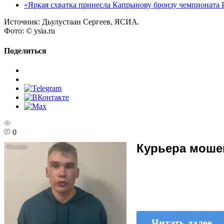
«Яркая схватка принесла Капрынову бронзу чемпионата 
Источник:
Дьулустаан Сергеев, ЯСИА.
Фото:
© ysia.ru
Поделиться
0
Курьера мошен
Читать далее