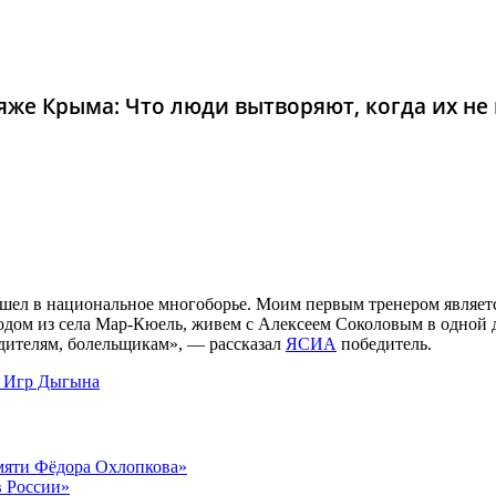
же Крыма: Что люди вытворяют, когда их не в
решел в национальное многоборье. Моим первым тренером являет
дом из села Мар-Кюель, живем с Алексеем Соколовым в одной дер
одителям, болельщикам», — рассказал
ЯСИА
победитель.
я Игр Дыгына
амяти Фёдора Охлопкова»
в России»