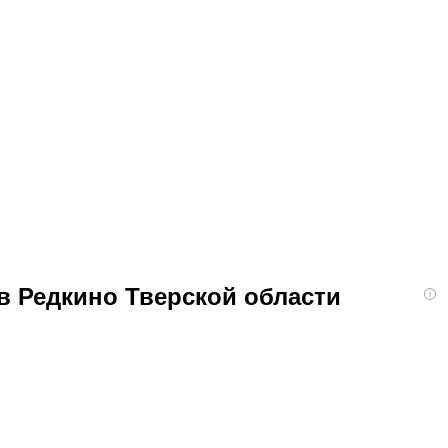
в Редкино Тверской области
i