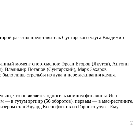
рой раз стал представитель Сунтарского улуса Владимир
анный момент спортсменов: Эрсан Егоров (Якутск), Антони
), Владимир Потапов (Сунтарский), Марк Захаров
 было лишь стрельбы из лука и перетаскивания камня.
ельно, что он является односельчанином финалиста Игр
м — в тутум эргиир (56 оборотов), первым — в мас-рестлинге,
изером стал Эдуард Ксенофонтов из Горного улуса. Ему
i