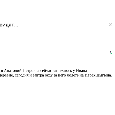
идят...
i
ся Анатолий Петров, а сейчас занимаюсь у Ивана
евне, сегодня и завтра буду за него болеть на Играх Дыгына.