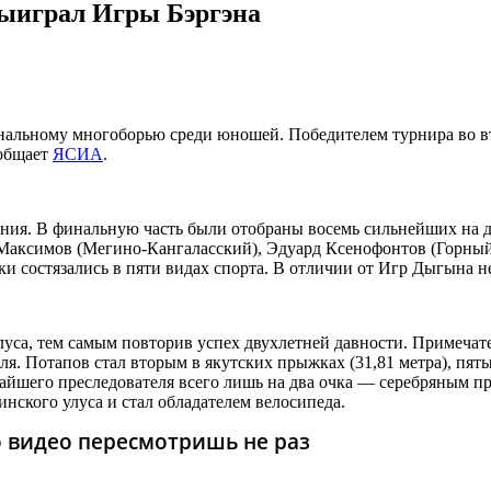
выиграл Игры Бэргэна
альному многоборью среди юношей. Победителем турнира во вто
ообщает
ЯСИА
.
ния. В финальную часть были отобраны восемь сильнейших на д
Максимов (Мегино-Кангаласский), Эдуард Ксенофонтов (Горный
 состязались в пяти видах спорта. В отличии от Игр Дыгына не
луса, тем самым повторив успех двухлетней давности. Примечат
. Потапов стал вторым в якутских прыжках (31,81 метра), пяты
айшего преследователя всего лишь на два очка — серебряным пр
нского улуса и стал обладателем велосипеда.
то видео пересмотришь не раз