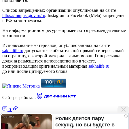
пополняется.
Список запрещённых организаций опубликован на сайте
https://minjust.gov.ru/ru
. Instagram и Facebook (Metа) запрещены
в РФ за экстремизм.
На информационном ресурсе применяются рекомендательные
технологии.
Использование материалов, опубликованных на сайте
sakhalife.ru
допускается с обязательной прямой гиперссылкой
на страницу, с которой материал заимствован. Гиперссылка
должна размещаться непосредственно в тексте,
воспроизводящем оригинальный материал
sakhalife.ru
,
до или после цитируемого блока.
Сайт разработал:
0
i
Ролик длится пару
секунд, но вы будете в
Главная — Новости Якутии и мира