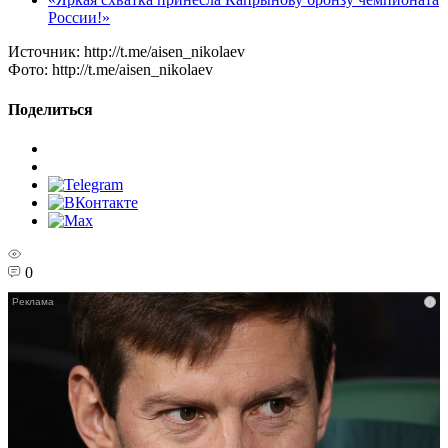
России!»
Источник:
http://t.me/aisen_nikolaev
Фото:
http://t.me/aisen_nikolaev
Поделиться
0
i