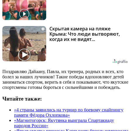
Скрытая камера на пляже
i
Крыма: Что люди вытворяют,
когда их не видят...
Поздравляю Дайаану, Павла, их тренера, родных и всех, кто
болел за наших лучников! Такие победы вдохновляют детей
заниматься спортом, верить в себя и показывают, что якутские
спортсмены готовы бороться с сильнейшими и побеждать.
Читайте также:
«4 страны заявились на турнир по боевому снайпингу
памяти Фёдора Охлопкова»
«Магнитогорск: Якутянка выиграла Спартакиаду
народов России»
«Яркая схватка принесла Капрынову бронзу чемпионата