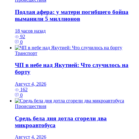
Подлая афера: у матери погибшего бойца
выманили 5 миллионов
18 часов назад
92
0
Транспорт
ЧП в небе над Якутией: Что случилось на
борту
Август 4, 2026
162
0
Происшествия
Средь бела дня дотла сгорели два
микроавтобуса
Август 4, 2026