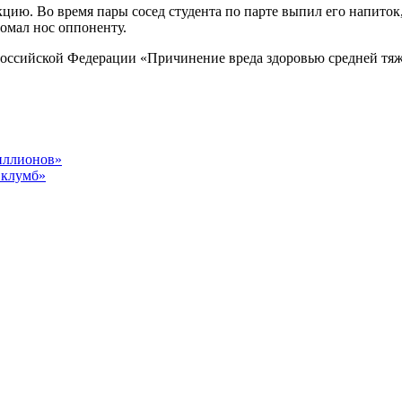
кцию. Во время пары сосед студента по парте выпил его напито
омал нос оппоненту.
а Российской Федерации «Причинение вреда здоровью средней тя
иллионов»
 клумб»