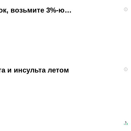
бок, возьмите 3%-ю…
i
та и инсульта летом
i