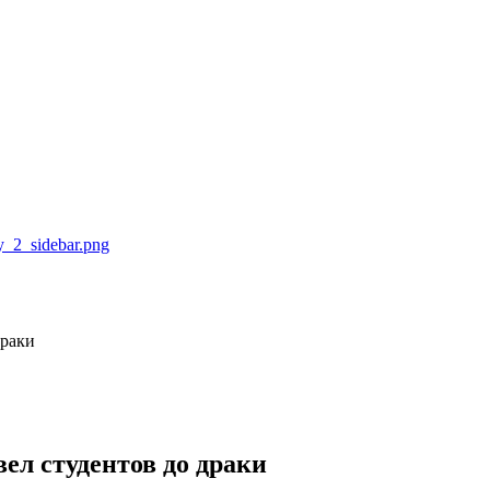
драки
вел студентов до драки