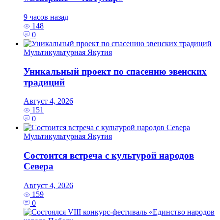
9 часов назад
148
0
Мультикультурная Якутия
Уникальный проект по спасению эвенских
традиций
Август 4, 2026
151
0
Мультикультурная Якутия
Состоится встреча с культурой народов
Севера
Август 4, 2026
159
0