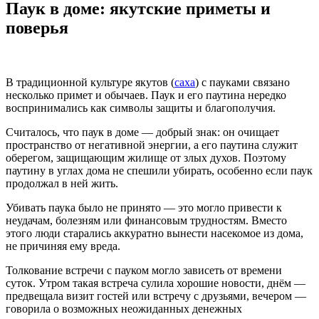
Паук в доме: якутские приметы и
поверья
В традиционной культуре якутов (
саха
) с пауками связано
несколько примет и обычаев. Паук и его паутина нередко
воспринимались как символы защиты и благополучия.
Считалось, что паук в доме — добрый знак: он очищает
пространство от негативной энергии, а его паутина служит
оберегом, защищающим жилище от злых духов. Поэтому
паутину в углах дома не спешили убирать, особенно если паук
продолжал в ней жить.
Убивать паука было не принято — это могло привести к
неудачам, болезням или финансовым трудностям. Вместо
этого люди старались аккуратно вынести насекомое из дома,
не причиняя ему вреда.
Толкование встречи с пауком могло зависеть от времени
суток. Утром такая встреча сулила хорошие новости, днём —
предвещала визит гостей или встречу с друзьями, вечером —
говорила о возможных неожиданных денежных