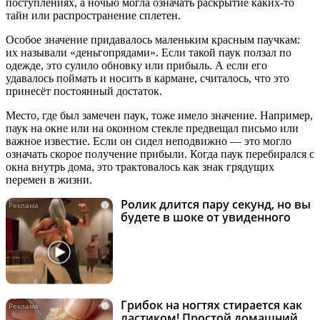
поступлениях, а ночью могла означать раскрытие каких‑то
тайн или распространение сплетен.
Особое значение придавалось маленьким красным паучкам:
их называли «деньгопрядами». Если такой паук ползал по
одежде, это сулило обновку или прибыль. А если его
удавалось поймать и носить в кармане, считалось, что это
принесёт постоянный достаток.
Место, где был замечен паук, тоже имело значение. Например,
паук на окне или на оконном стекле предвещал письмо или
важное известие. Если он сидел неподвижно — это могло
означать скорое получение прибыли. Когда паук перебирался с
окна внутрь дома, это трактовалось как знак грядущих
перемен в жизни.
Ролик длится пару секунд, но вы
i
будете в шоке от увиденного
Грибок на ногтях стирается как
i
ластиком! Простой домашний