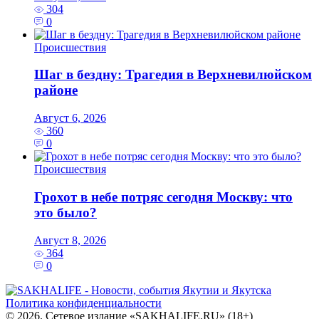
304
0
Происшествия
Шаг в бездну: Трагедия в Верхневилюйском
районе
Август 6, 2026
360
0
Происшествия
Грохот в небе потряс сегодня Москву: что
это было?
Август 8, 2026
364
0
Политика конфиденциальности
© 2026. Сетевое издание «SAKHALIFE.RU» (18+)