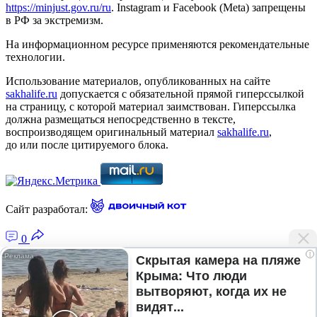
https://minjust.gov.ru/ru
. Instagram и Facebook (Metа) запрещены
в РФ за экстремизм.
На информационном ресурсе применяются рекомендательные
технологии.
Использование материалов, опубликованных на сайте
sakhalife.ru
допускается с обязательной прямой гиперссылкой
на страницу, с которой материал заимствован. Гиперссылка
должна размещаться непосредственно в тексте,
воспроизводящем оригинальный материал
sakhalife.ru
,
до или после цитируемого блока.
Сайт разработал:
0
i
Скрытая камера на пляже
Крыма: Что люди
Главная — Новости Якутии и мира
вытворяют, когда их не
Лента новостей
видят...
Рубрики