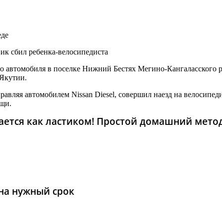
еде
ик сбил ребенка-велосипедиста
ого автомобиля в поселке Нижний Бестях Мегино-Кангаласского р
Якутии.
авляя автомобилем Nissan Diesel, совершил наезд на велосипеди
щи.
рается как ластиком! Простой домашний мето
на нужный срок