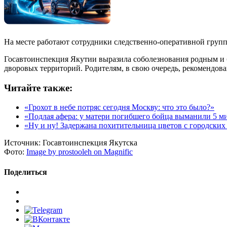
На месте работают сотрудники следственно-оперативной групп
Госавтоинспекция Якутии выразила соболезнования родным и 
дворовых территорий. Родителям, в свою очередь, рекомендова
Читайте также:
«Грохот в небе потряс сегодня Москву: что это было?»
«Подлая афера: у матери погибшего бойца выманили 5 м
«Ну и ну! Задержана похитительница цветов с городских
Источник:
Госавтоинспекция Якутска
Фото:
Image by prostooleh on Magnific
Поделиться