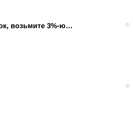
бок, возьмите 3%-ю…
i
i