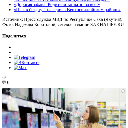
«Дорогая забава: Родители заплатят за все!»
«Шаг в бездну: Трагедия в Верхневилюйском районе»
Источник:
Пресс-служба МВД по Республике Саха (Якутия):
Фото:
Надежды Коротовой, сетевое издание SAKHALIFE.RU
Поделиться
0
i