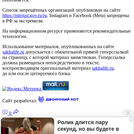
Список запрещённых организаций опубликован на сайте
https://minjust.gov.ru/ru
. Instagram и Facebook (Metа) запрещены
в РФ за экстремизм.
На информационном ресурсе применяются рекомендательные
технологии.
Использование материалов, опубликованных на сайте
sakhalife.ru
допускается с обязательной прямой гиперссылкой
на страницу, с которой материал заимствован. Гиперссылка
должна размещаться непосредственно в тексте,
воспроизводящем оригинальный материал
sakhalife.ru
,
до или после цитируемого блока.
Сайт разработал:
0
i
Ролик длится пару
секунд, но вы будете в
Главная — Новости Якутии и мира