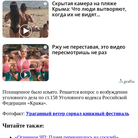
Скрытая камера на пляже
i
Крыма: Что люди вытворяют,
когда их не видят...
Ржу не переставая, это видео
i
пересмотришь не раз
Похищенное было изъято. Решается вопрос о возбуждении
уголовного дела по ст.158 Уголовного кодекса Российской
Федерации «Кража».
Фотофакт:
Ураганный ветер сорвал книжный фестиваль
Читайте также:
«Огненное ЧП: Пламя перекинулось на соседей»