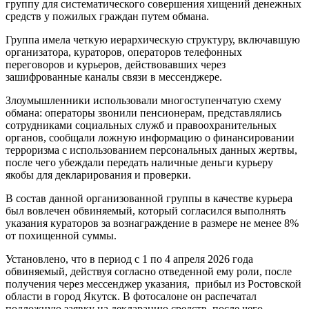
группу для систематического совершения хищений денежных
средств у пожилых граждан путем обмана.
Группа имела четкую иерархическую структуру, включавшую
организатора, кураторов, операторов телефонных
переговоров и курьеров, действовавших через
зашифрованные каналы связи в мессенджере.
Злоумышленники использовали многоступенчатую схему
обмана: операторы звонили пенсионерам, представлялись
сотрудниками социальных служб и правоохранительных
органов, сообщали ложную информацию о финансировании
терроризма с использованием персональных данных жертвы,
после чего убеждали передать наличные деньги курьеру
якобы для декларирования и проверки.
В состав данной организованной группы в качестве курьера
был вовлечен обвиняемый, который согласился выполнять
указания кураторов за вознаграждение в размере не менее 8%
от похищенной суммы.
Установлено, что в период с 1 по 4 апреля 2026 года
обвиняемый, действуя согласно отведенной ему роли, после
получения через мессенджер указания, прибыл из Ростовской
области в город Якутск. В фотосалоне он распечатал
подложную заявку на декларацию средств, после чего