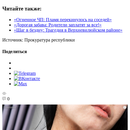
Читайте также:
«Огненное ЧП: Пламя перекинулось на соседей»
«Дорогая забава: Родители заплатят за все!»
«Шаг в бездну: Трагедия в Верхневилюйском районе»
Источник:
Прокуратура республики
Поделиться
0
i