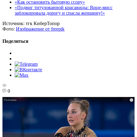
«Как остановить бытовую ссору»
«Подвиг титулованной красавицы: Вице-мисс
заблокировала дорогу и спасла женщину!»
Источник:
тгк КиберТопор
Фото:
Изображение от freepik
Поделиться
0
i