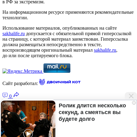
в РФ за экстремизм.
На информационном ресурсе применяются рекомендательные
технологии.
Использование материалов, опубликованных на сайте
sakhalife.ru
допускается с обязательной прямой гиперссылкой
на страницу, с которой материал заимствован. Гиперссылка
должна размещаться непосредственно в тексте,
воспроизводящем оригинальный материал
sakhalife.ru
,
до или после цитируемого блока.
Сайт разработал:
0
i
Ролик длится несколько
секунд, а смеяться вы
Главная — Новости Якутии и мира
будете долго
Лента новостей
Рубрики
Подписка