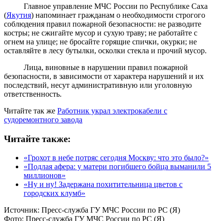
Главное управление МЧС России по Республике Саха
(
Якутия
) напоминает гражданам о необходимости строгого
соблюдения правил пожарной безопасности: не разводите
костры; не сжигайте мусор и сухую траву; не работайте с
огнем на улице; не бросайте горящие спички, окурки; не
оставляйте в лесу бутылки, осколки стекла и прочий мусор.
Лица, виновные в нарушении правил пожарной
безопасности, в зависимости от характера нарушений и их
последствий, несут административную или уголовную
ответственность.
Читайте так же
Работник украл электрокабели с
судоремонтного завода
Читайте также:
«Грохот в небе потряс сегодня Москву: что это было?»
«Подлая афера: у матери погибшего бойца выманили 5
миллионов»
«Ну и ну! Задержана похитительница цветов с
городских клумб»
Источник:
Пресс-служба ГУ МЧС России по РС (Я)
Фото:
Пресс-служба ГУ МЧС России по РС (Я)