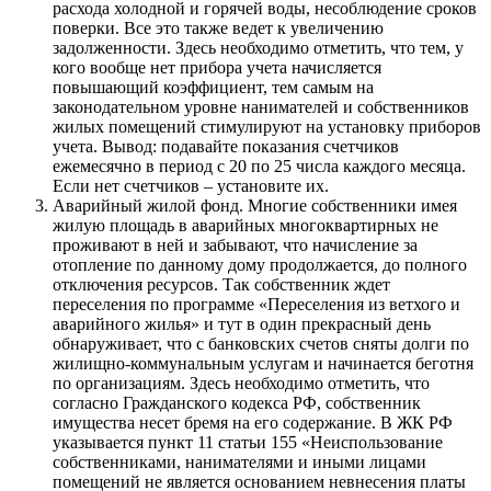
расхода холодной и горячей воды, несоблюдение сроков
поверки. Все это также ведет к увеличению
задолженности. Здесь необходимо отметить, что тем, у
кого вообще нет прибора учета начисляется
повышающий коэффициент, тем самым на
законодательном уровне нанимателей и собственников
жилых помещений стимулируют на установку приборов
учета. Вывод: подавайте показания счетчиков
ежемесячно в период с 20 по 25 числа каждого месяца.
Если нет счетчиков – установите их.
Аварийный жилой фонд. Многие собственники имея
жилую площадь в аварийных многоквартирных не
проживают в ней и забывают, что начисление за
отопление по данному дому продолжается, до полного
отключения ресурсов. Так собственник ждет
переселения по программе «Переселения из ветхого и
аварийного жилья» и тут в один прекрасный день
обнаруживает, что с банковских счетов сняты долги по
жилищно-коммунальным услугам и начинается беготня
по организациям. Здесь необходимо отметить, что
согласно Гражданского кодекса РФ, собственник
имущества несет бремя на его содержание. В ЖК РФ
указывается пункт 11 статьи 155 «Неиспользование
собственниками, нанимателями и иными лицами
помещений не является основанием невнесения платы