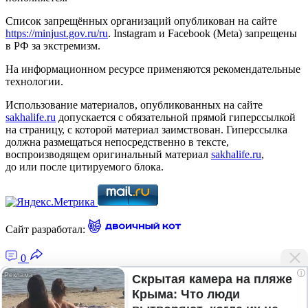
Список запрещённых организаций опубликован на сайте
https://minjust.gov.ru/ru
. Instagram и Facebook (Metа) запрещены
в РФ за экстремизм.
На информационном ресурсе применяются рекомендательные
технологии.
Использование материалов, опубликованных на сайте
sakhalife.ru
допускается с обязательной прямой гиперссылкой
на страницу, с которой материал заимствован. Гиперссылка
должна размещаться непосредственно в тексте,
воспроизводящем оригинальный материал
sakhalife.ru
,
до или после цитируемого блока.
Сайт разработал:
0
i
Скрытая камера на пляже
Крыма: Что люди
Главная — Новости Якутии и мира