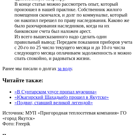
В конце статьи можно рассмотреть опыт, который
произошел в нашей практике. Собственник жилого
помещения скончался, и долг по коммуналке, который
он накопил перешел по праву наследования. Каково же
было разочарования наследников, когда на их
банковские счета был наложен арест.
Из всего вышесказанного надо сделать один
правильный вывод: Передаем показания приборов учета
с 20-го по 25 число текущего месяца и до 10-го числа
следующего месяца оплачиваем задолженность и можно
спать спокойно, и радоваться жизни.
Ранее мы писали о долгах
за воду
.
Читайте также:
«В Сунтарском улусе пропал мужчина»
«Юкагирский Шахадьибэ прошел в Якутске»
«Подвиг, ставший великой легендой»
Источник:
МУП «Пригородная теплосетевая компания» ГО
«город Якутск»
Фото:
Freepik