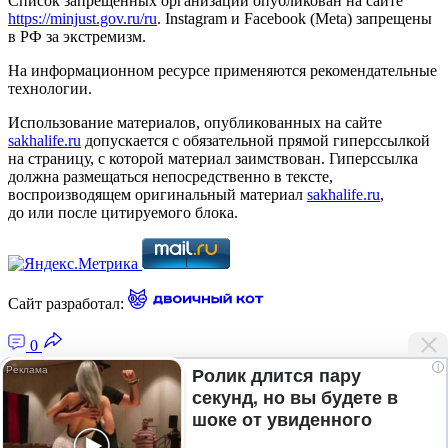
Список запрещённых организаций опубликован на сайте
https://minjust.gov.ru/ru
. Instagram и Facebook (Metа) запрещены
в РФ за экстремизм.
На информационном ресурсе применяются рекомендательные
технологии.
Использование материалов, опубликованных на сайте
sakhalife.ru
допускается с обязательной прямой гиперссылкой
на страницу, с которой материал заимствован. Гиперссылка
должна размещаться непосредственно в тексте,
воспроизводящем оригинальный материал
sakhalife.ru
,
до или после цитируемого блока.
Сайт разработал:
0
i
Ролик длится пару
секунд, но вы будете в
Главная — Новости Якутии и мира
шоке от увиденного
Лента новостей