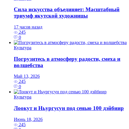
Сила искусства объединяет: Масштабный
триумф якутской художницы
17 часов назад
245
0
Культура
Погрузитесь в атмосферу радости, смеха и
волшебства
Май 13, 2026
245
0
Культура
Лоокут и Ньургусун под сенью 100 дэйбиир
Июнь 18, 2026
245