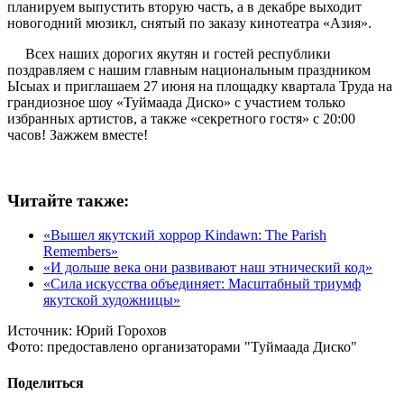
планируем выпустить вторую часть, а в декабре выходит
новогодний мюзикл, снятый по заказу кинотеатра «Азия».
Всех наших дорогих якутян и гостей республики
поздравляем с нашим главным национальным праздником
Ысыах и приглашаем 27 июня на площадку квартала Труда на
грандиозное шоу «Туймаада Диско» с участием только
избранных артистов, а также «секретного гостя» с 20:00
часов! Зажжем вместе!
Читайте также:
«Вышел якутский хоррор Kindawn: The Parish
Remembers»
«И дольше века они развивают наш этнический код»
«Сила искусства объединяет: Масштабный триумф
якутской художницы»
Источник:
Юрий Горохов
Фото:
предоставлено организаторами "Туймаада Диско"
Поделиться