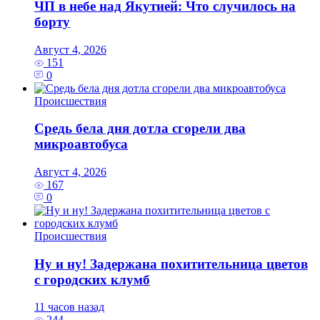
ЧП в небе над Якутией: Что случилось на
борту
Август 4, 2026
151
0
Происшествия
Средь бела дня дотла сгорели два
микроавтобуса
Август 4, 2026
167
0
Происшествия
Ну и ну! Задержана похитительница цветов
с городских клумб
11 часов назад
244