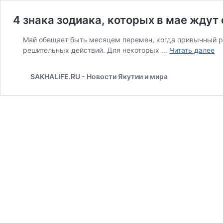
4 знака зодиака, которых в мае жду
Май обещает быть месяцем перемен, когда привычный ри
4
решительных действий. Для некоторых …
Читать далее
зн
зо
SAKHALIFE.RU - Новости Якутии и мира
ко
в
ма
жд
су
ис