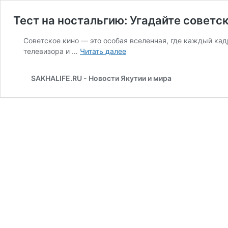
Тест на ностальгию: Угадайте советс
Советское кино — это особая вселенная, где каждый ка
Тест
телевизора и …
Читать далее
на
ностальгию:
SAKHALIFE.RU - Новости Якутии и мира
Угадайте
советский
фильм
по
одному
кадру!